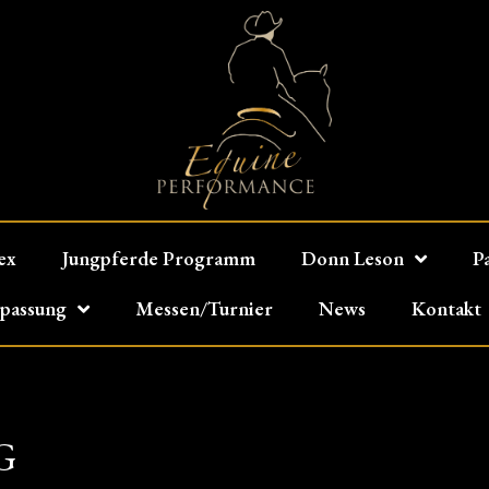
ex
Jungpferde Programm
Donn Leson
P
npassung
Messen/Turnier
News
Kontakt
G