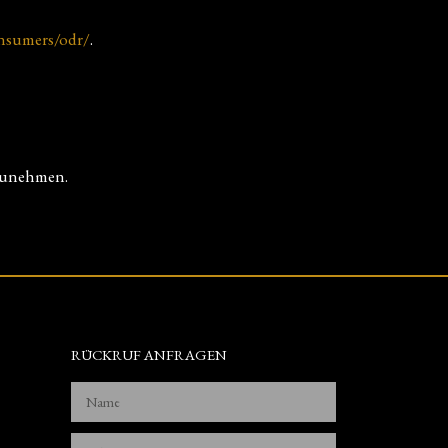
onsumers/odr/
.
lzunehmen.
RÜCKRUF ANFRAGEN