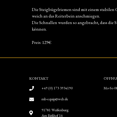
Die Steigbügelriemen sind mit einem stabilen 
weich an das Reiterbein anschmiegen.
Die Schnallen wurden so angebracht, dass die 
können.
Preis: 129€
KONTAKT
ÖFFNU
+49 (0) 173 3934190
Mo-So 08
mb-equip@web.de
91781 Weißenburg
Am Birkhof 16