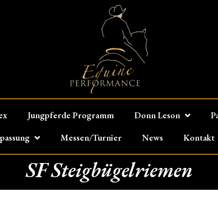
ex
Jungpferde Programm
Donn Leson
P
npassung
Messen/Turnier
News
Kontakt
SF Steigbügelriemen