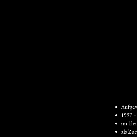
Aufgew
1997 –
im kle
als Zu