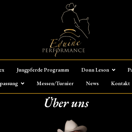
ex
Jungpferde Programm
Donn Leson
P
npassung
Messen/Turnier
News
Kontakt
Über uns