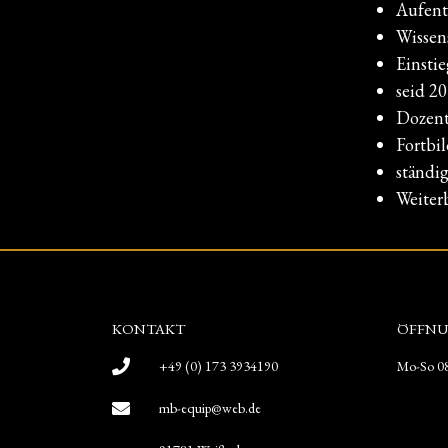
Aufent
Wissen
Einsti
seid 2
Dozent
Fortbi
ständi
Weiter
KONTAKT
ÖFFNU
+49 (0) 173 3934190
Mo-So 08
mb-equip@web.de