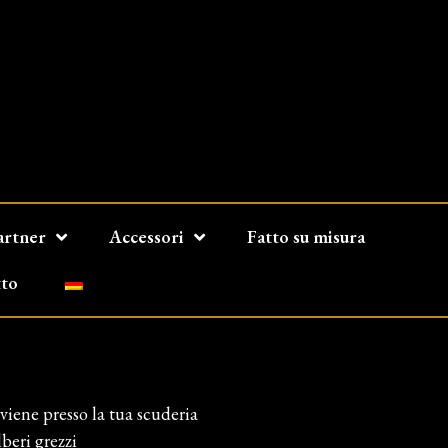
artner
Accessori
Fatto su misura
to
vviene presso la tua scuderia
lberi grezzi