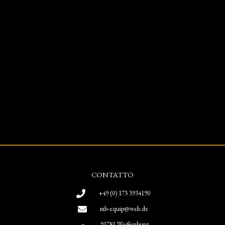
CONTATTO
+49 (0) 173 3934190
mb-equip@web.de
91781 Weißenburg